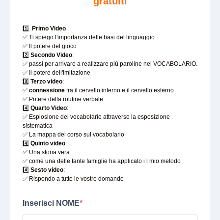
gratuiti
1️⃣
Primo Video
✅ Ti spiego l'importanza delle basi del linguaggio
✅ Il potere del gioco
2️⃣
Secondo Video
:
✅ passi per arrivare a realizzare più paroline nel VOCABOLARIO.
✅ Il potere dell'imitazione
3️⃣
Terzo video
:
✅
connessione
tra il cervello interno e il cervello esterno
✅ Potere della routine verbale
4️⃣
Quarto Video
:
✅ Esplosione del vocabolario attraverso la esposizione
sistematica
✅ La mappa del corso sul vocabolario
4️⃣
Quinto video
:
✅ Una storia vera
✅ come una delle tante famiglie ha applicato i l mio metodo
4️⃣
Sesto video
:
✅ Rispondo a tutte le vostre domande
Inserisci NOME